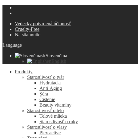
Vedecky potvrdená účinnosť
Cruelty-Free
Na stiahnutie
Language
sk
Slovenčina
en
English
Produkty
Starostlivosť o tvár
Hydratácia
Anti-Aging
Séra
Čistenie
Beauty vitamíny
Starostlivosť o telo
Telové mlieka
Starostlivosť o ruky
Starostlivosť o vlasy
Plex active