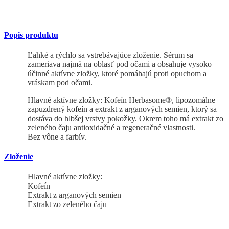
Popis produktu
Ľahké a rýchlo sa vstrebávajúce zloženie. Sérum sa
zameriava najmä na oblasť pod očami a obsahuje vysoko
účinné aktívne zložky, ktoré pomáhajú proti opuchom a
vráskam pod očami.
Hlavné aktívne zložky: Kofeín Herbasome®, lipozomálne
zapuzdrený kofeín a extrakt z arganových semien, ktorý sa
dostáva do hlbšej vrstvy pokožky. Okrem toho má extrakt zo
zeleného čaju antioxidačné a regeneračné vlastnosti.
Bez vône a farbív.
Zloženie
Hlavné aktívne zložky:
Kofeín
Extrakt z arganových semien
Extrakt zo zeleného čaju