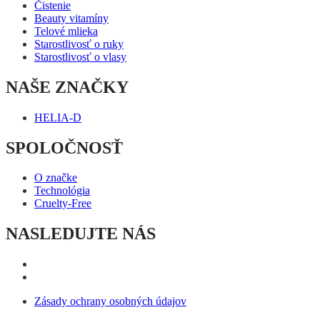
Čistenie
Beauty vitamíny
Telové mlieka
Starostlivosť o ruky
Starostlivosť o vlasy
NAŠE ZNAČKY
HELIA-D
SPOLOČNOSŤ
O značke
Technológia
Cruelty-Free
NASLEDUJTE NÁS
Zásady ochrany osobných údajov