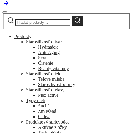
Hľadať:
Vyhľadávanie
Produkty
Starostlivosť o tvár
Hydratácia
Anti-Aging
Séra
Čistenie
Beauty vitamíny
Starostlivosť o telo
Telové mlieka
Starostlivosť o ruky
Starostlivosť o vlasy
Plex active
Typy pleti
Suchá
Zmiešená
Citlivá
Produktový sprievodca
Aktívne zložky
Technológia