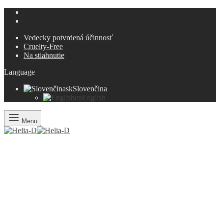
Vedecky potvrdená účinnosť
Cruelty-Free
Na stiahnutie
Language
sk
Slovenčina
en
English
Menu