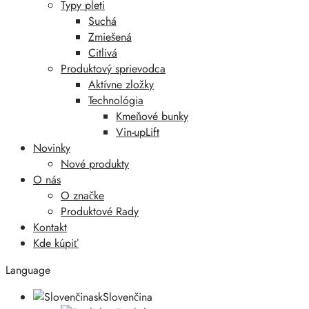
Typy pleti
Suchá
Zmiešená
Citlivá
Produktový sprievodca
Aktívne zložky
Technológia
Kmeňové bunky
Vin-upLift
Novinky
Nové produkty
O nás
O značke
Produktové Rady
Kontakt
Kde kúpiť
Language
sk
Slovenčina