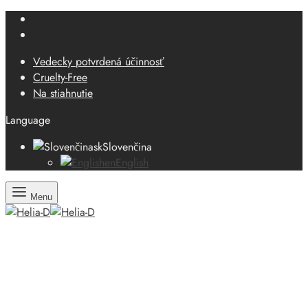
Vedecky potvrdená účinnosť
Cruelty-Free
Na stiahnutie
Language
sk
Slovenčina
en
English
Menu