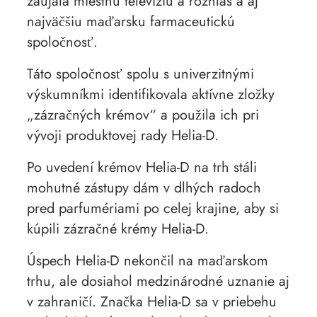
zaujala miestnu televíziu a rozhlas a aj
najväčšiu maďarsku farmaceutickú
spoločnosť.
Táto spoločnosť spolu s univerzitnými
výskumníkmi identifikovala aktívne zložky
„zázračných krémov“ a použila ich pri
vývoji produktovej rady Helia-D.
Po uvedení krémov Helia-D na trh stáli
mohutné zástupy dám v dlhých radoch
pred parfumériami po celej krajine, aby si
kúpili zázračné krémy Helia-D.
Úspech Helia-D nekončil na maďarskom
trhu, ale dosiahol medzinárodné uznanie aj
v zahraničí. Značka Helia-D sa v priebehu