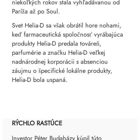
niekoľkých rokov stala vyhľadávanou od
Paríža až po Soul.
Svet Helia-D sa však obrátil hore nohami,
keď farmaceutická spoločnosť vyrábajúca
produkty Helia-D predala továreň,
parfumérie a značku Helia-D veľkej
nadnárodnej korporácii s absenciou
záujmu o špecifické lokálne produkty,
Helia-D bola uspaná.
RÝCHLO RASTÚCE
Investor Péter Budaházy kúpil túto