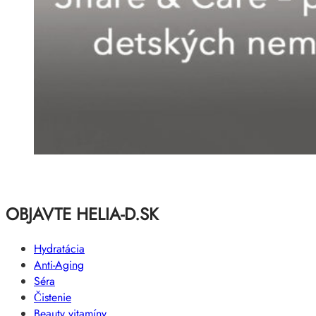
OBJAVTE HELIA-D.SK
Hydratácia
Anti-Aging
Séra
Čistenie
Beauty vitamíny