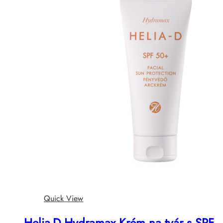
Quick View
Helia-D Hydramax Krém na tvár s SPF