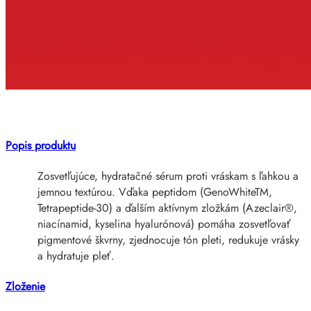
Popis produktu
Zosvetľujúce, hydratačné sérum proti vráskam s ľahkou a
jemnou textúrou. Vďaka peptidom (GenoWhiteTM,
Tetrapeptide-30) a ďalším aktívnym zložkám (Azeclair®,
niacínamid, kyselina hyalurónová) pomáha zosvetľovať
pigmentové škvrny, zjednocuje tón pleti, redukuje vrásky
a hydratuje pleť.
Zloženie