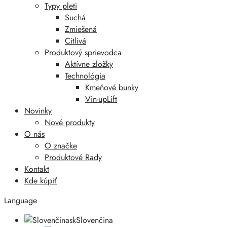
Typy pleti
Suchá
Zmiešená
Citlivá
Produktový sprievodca
Aktívne zložky
Technológia
Kmeňové bunky
Vin-upLift
Novinky
Nové produkty
O nás
O značke
Produktové Rady
Kontakt
Kde kúpiť
Language
sk
Slovenčina