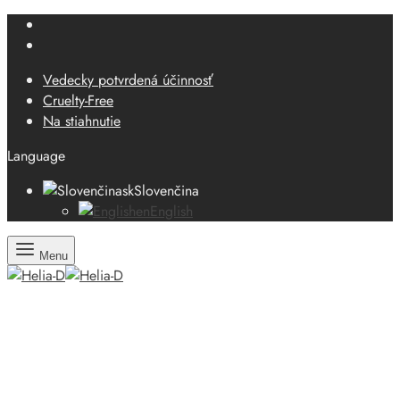
Vedecky potvrdená účinnosť
Cruelty-Free
Na stiahnutie
Language
sk
Slovenčina
en
English
Menu