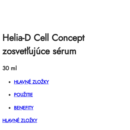
Helia-D Cell Concept
zosvetľujúce sérum
30 ml
HLAVNÉ ZLOŽKY
POUŽITIE
BENEFITY
HLAVNÉ ZLOŽKY