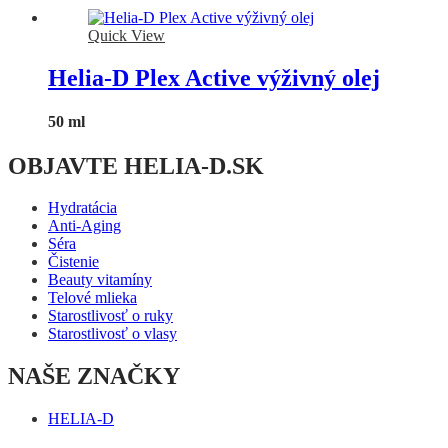
Quick View
Helia-D Plex Active výživný olej
50 ml
OBJAVTE HELIA-D.SK
Hydratácia
Anti-Aging
Séra
Čistenie
Beauty vitamíny
Telové mlieka
Starostlivosť o ruky
Starostlivosť o vlasy
NAŠE ZNAČKY
HELIA-D