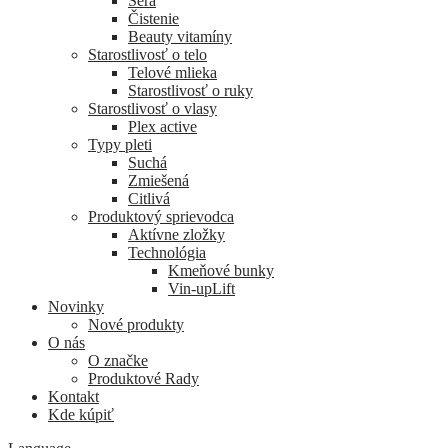
Séra
Čistenie
Beauty vitamíny
Starostlivosť o telo
Telové mlieka
Starostlivosť o ruky
Starostlivosť o vlasy
Plex active
Typy pleti
Suchá
Zmiešená
Citlivá
Produktový sprievodca
Aktívne zložky
Technológia
Kmeňové bunky
Vin-upLift
Novinky
Nové produkty
O nás
O značke
Produktové Rady
Kontakt
Kde kúpiť