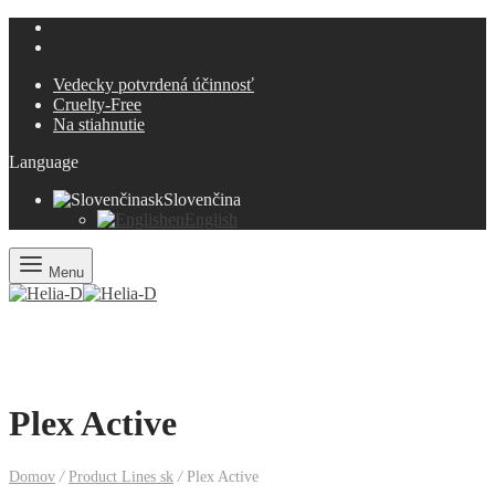
Vedecky potvrdená účinnosť
Cruelty-Free
Na stiahnutie
Language
sk
Slovenčina
en
English
Menu
Plex Active
Domov
/
Product Lines sk
/
Plex Active