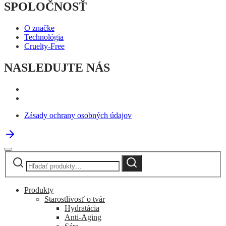
SPOLOČNOSŤ
O značke
Technológia
Cruelty-Free
NASLEDUJTE NÁS
Zásady ochrany osobných údajov
Hľadať:
Vyhľadávanie
Produkty
Starostlivosť o tvár
Hydratácia
Anti-Aging