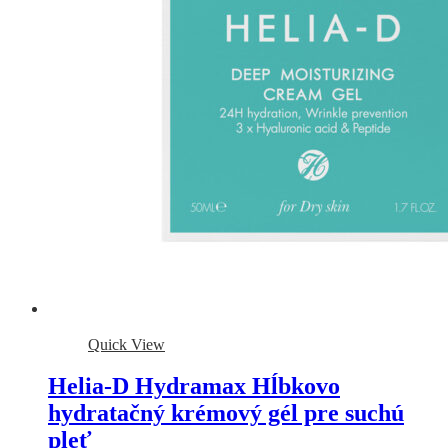
Quick View
Helia-D Hydramax Hĺbkovo
hydratačný krémový gél pre suchú
pleť