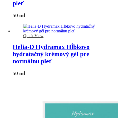
pleť
50 ml
Quick View
Helia-D Hydramax Hĺbkovo
hydratačný krémový gél pre
normálnu pleť
50 ml