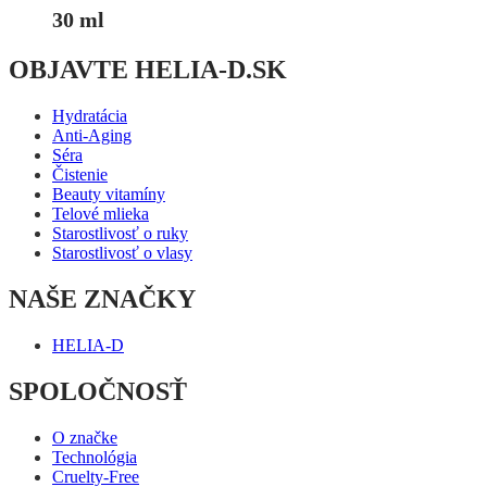
30 ml
OBJAVTE HELIA-D.SK
Hydratácia
Anti-Aging
Séra
Čistenie
Beauty vitamíny
Telové mlieka
Starostlivosť o ruky
Starostlivosť o vlasy
NAŠE ZNAČKY
HELIA-D
SPOLOČNOSŤ
O značke
Technológia
Cruelty-Free