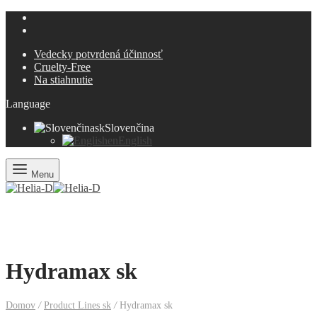
Vedecky potvrdená účinnosť
Cruelty-Free
Na stiahnutie
Language
sk
Slovenčina
en
English
Menu
Hydramax sk
Domov
/
Product Lines sk
/
Hydramax sk