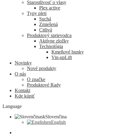
Starostlivosť o vlasy
Plex active
Typy pleti
Suchá
Zmiešená
Citlivá
Produktový sprievodca
Aktívne zložky
Technológia
Kmeňové bunky
Vin-upLift
Novinky
Nové produkty
O nás
O značke
Produktové Rady
Kontakt
Kde kúpiť
Language
sk
Slovenčina
en
English