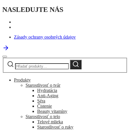
NASLEDUJTE NÁS
Zásady ochrany osobných údajov
Hľadať:
Vyhľadávanie
Produkty
Starostlivosť o tvár
Hydratácia
Anti-Aging
Séra
Čistenie
Beauty vitamíny
Starostlivosť o telo
Telové mlieka
Starostlivosť o ruky