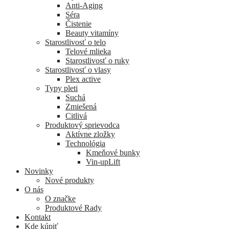
Anti-Aging
Séra
Čistenie
Beauty vitamíny
Starostlivosť o telo
Telové mlieka
Starostlivosť o ruky
Starostlivosť o vlasy
Plex active
Typy pleti
Suchá
Zmiešená
Citlivá
Produktový sprievodca
Aktívne zložky
Technológia
Kmeňové bunky
Vin-upLift
Novinky
Nové produkty
O nás
O značke
Produktové Rady
Kontakt
Kde kúpiť