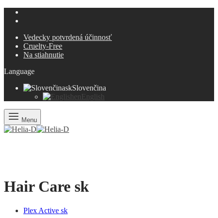
Vedecky potvrdená účinnosť
Cruelty-Free
Na stiahnutie
Language
sk
Slovenčina
en
English
Menu
Hair Care sk
Plex Active sk