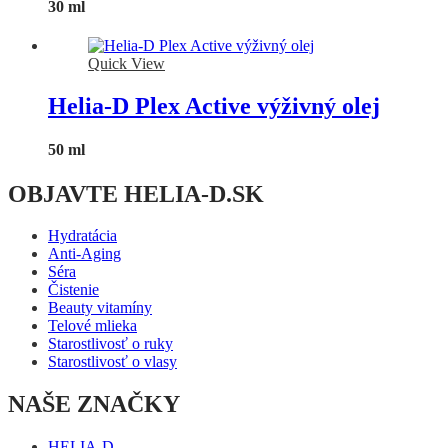
30 ml
Quick View
Helia-D Plex Active výživný olej
50 ml
OBJAVTE HELIA-D.SK
Hydratácia
Anti-Aging
Séra
Čistenie
Beauty vitamíny
Telové mlieka
Starostlivosť o ruky
Starostlivosť o vlasy
NAŠE ZNAČKY
HELIA-D