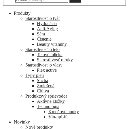
Produkty
Starostlivosť o tvár
Hydratácia
Anti-Aging
Séra
Čistenie
Beauty vitamíny
Starostlivosť o telo
Telové mlieka
Starostlivosť o ruky
Starostlivosť o vlasy
Plex active
Typy pleti
Suchá
Zmiešená
Citlivá
Produktový sprievodca
Aktívne zložky
Technológia
Kmeňové bunky
Vin-upLift
Novinky
Nové produkty