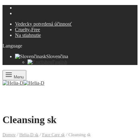
Vedecky potvrdená účinnosť
Cruelty-Free
Na stiahnutie
Language
sk
Slovenčina
en
English
Menu
Cleansing sk
Domov
/
Helia-D sk
/
Face Care sk
/
Cleansing sk