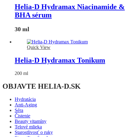
Helia-D Hydramax Niacinamide &
BHA sérum
30 ml
Quick View
Helia-D Hydramax Tonikum
200 ml
OBJAVTE HELIA-D.SK
Hydratácia
Anti-Aging
Séra
Čistenie
Beauty vitamíny
Telové mlieka
Starostlivosť o ruky